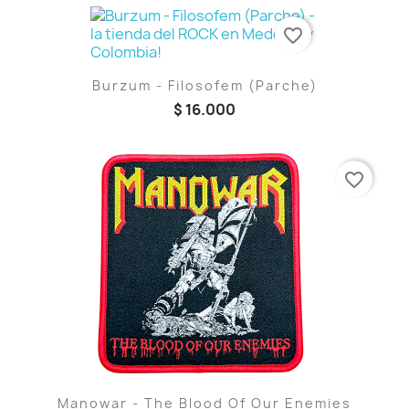
favorite_border
Burzum - Filosofem (Parche)
$ 16.000
favorite_border
Manowar - The Blood Of Our Enemies