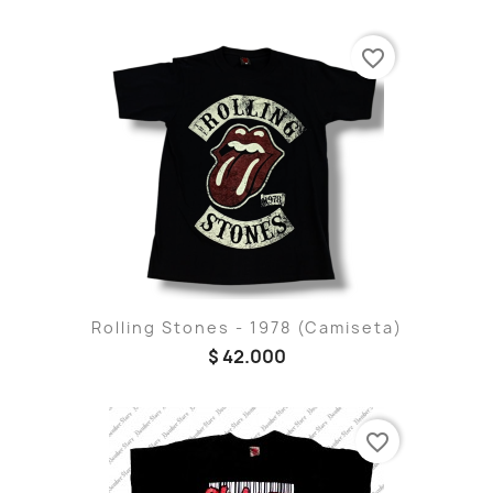
favorite_border
Rolling Stones - 1978 (Camiseta)
$ 42.000
favorite_border