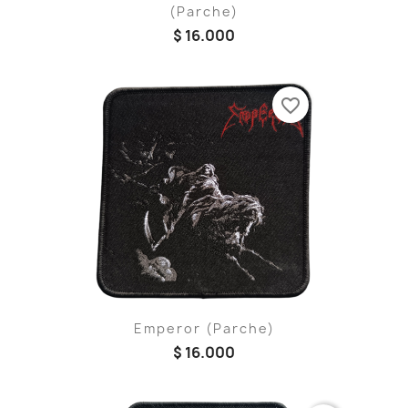
(Parche)
$ 16.000
favorite_border
Emperor (Parche)
$ 16.000