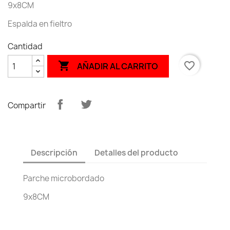
9x8CM
Espalda en fieltro
Cantidad

favorite_border
AÑADIR AL CARRITO
Compartir
Descripción
Detalles del producto
Parche microbordado
9x8CM