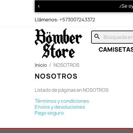
‹
♪Se o
Llámenos:
+573007243372
search
CAMISETA
Inicio
NOSOTROS
NOSOTROS
Listado de páginas en NOSOTROS:
Términos y condiciones
Envios y devoluciones
Pago seguro