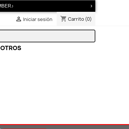
›
OMBER♪
shopping_cart

Carrito
(0)
Iniciar sesión
SOTROS