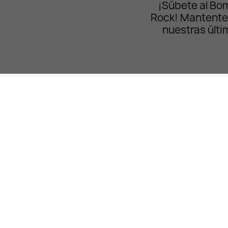
¡Súbete al Bo
Rock! Mantente
nuestras últi