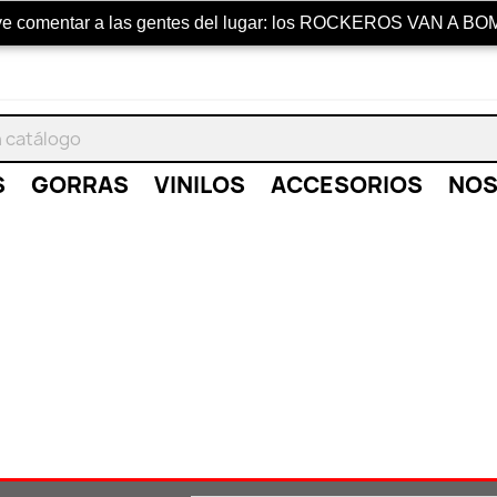
ye comentar a las gentes del lugar: los ROCKEROS VAN A B
S
GORRAS
VINILOS
ACCESORIOS
NO