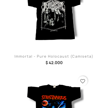
Immortal - Pure Holocaust (Camiseta)
$ 42.000
favorite_border