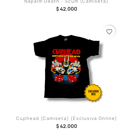
Napalm Death - Scum (Camiseta)
$ 42.000
favorite_border
Cuphead (Camiseta) (Exclusiva Online)
$ 42.000