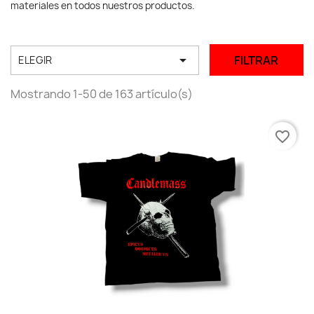
materiales en todos nuestros productos.

FILTRAR
ELEGIR
Mostrando 1-50 de 163 artículo(s)
favorite_border