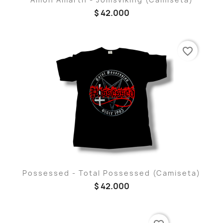
$ 42.000
favorite_border
Possessed - Total Possessed (Camiseta)
$ 42.000