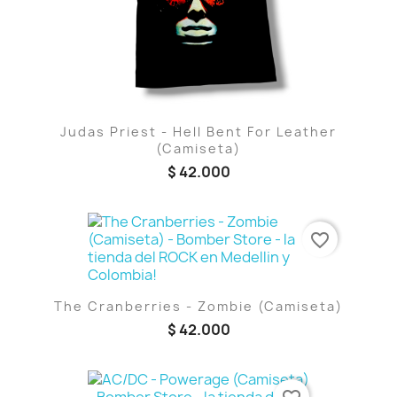
Judas Priest - Hell Bent For Leather
(Camiseta)
$ 42.000
favorite_border
The Cranberries - Zombie (Camiseta)
$ 42.000