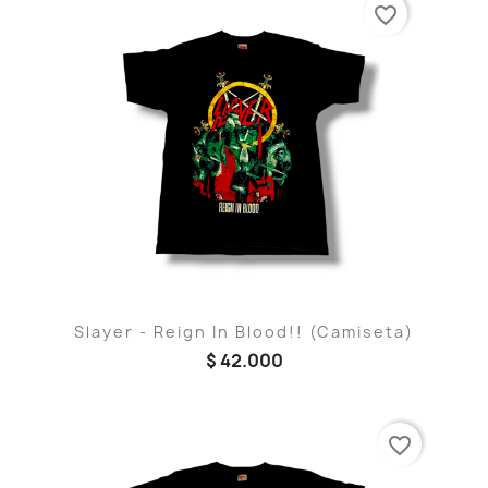
favorite_border
Slayer - Reign In Blood!! (Camiseta)
$ 42.000
favorite_border