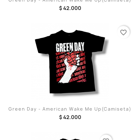
$ 42.000
favorite_border
Green Day - American Wake Me Up(Camiseta)
$ 42.000