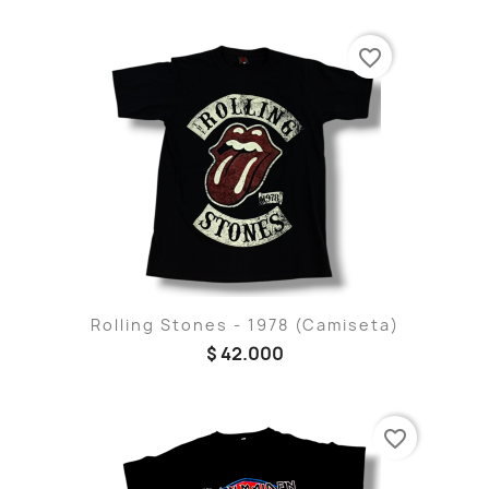
favorite_border
Rolling Stones - 1978 (Camiseta)
$ 42.000
favorite_border