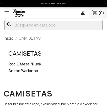
‹
›
Envios a toda Colombia!
shopping_cart


(0)
search
Inicio
CAMISETAS
CAMISETAS
RocK/Metal/Punk
Anime/Variados
CAMISETAS
Descubra nuestra ropa, exclusividad, buen precio y excelente