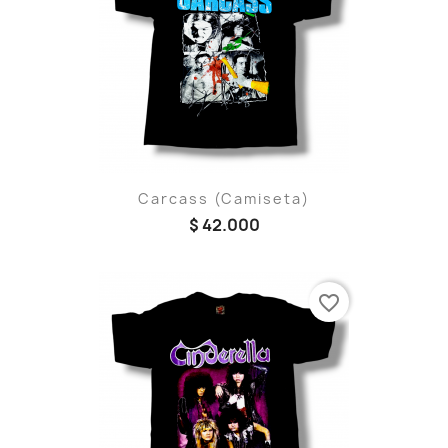
Carcass (Camiseta)
$ 42.000
favorite_border