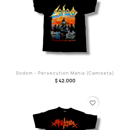
Sodom - Persecution Mania (Camiseta)
$ 42.000
favorite_border