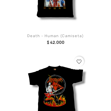
Death - Human (Camiseta)
$ 42.000
favorite_border