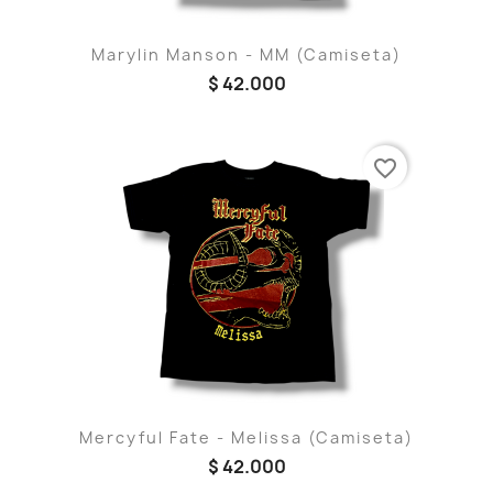
Marylin Manson - MM (Camiseta)
$ 42.000
favorite_border
Mercyful Fate - Melissa (Camiseta)
$ 42.000