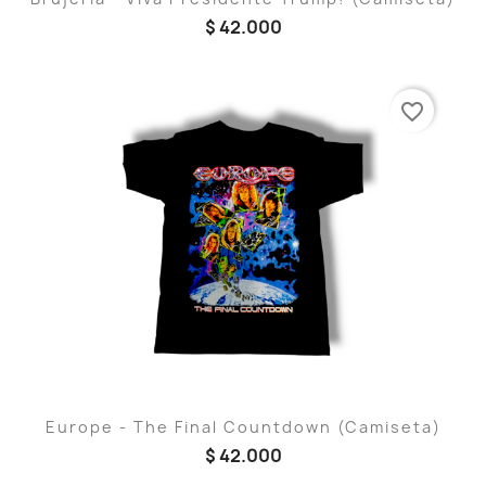
$ 42.000
favorite_border
Europe - The Final Countdown (Camiseta)
$ 42.000